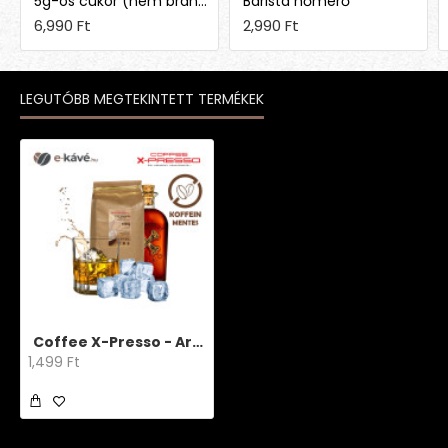
5g-os cukor (nem brandingelt)
Barista hőmérő
6,990 Ft
2,990 Ft
LEGUTÓBB MEGTEKINTETT TERMÉKEK
Coffee X-Presso - Aroma Decaff Rum
1,499 Ft