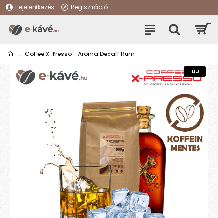
Bejelentkezés
Regisztráció
Coffee X-Presso - Aroma Decaff Rum
ÚJ