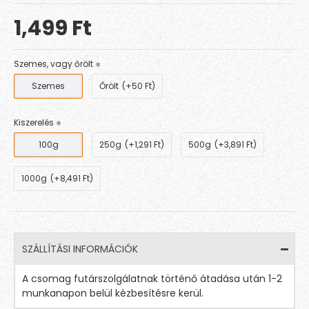
1,499 Ft
Szemes, vagy őrölt
Szemes
Őrölt
(+50 Ft)
Kiszerelés
100g
250g
(+1,291 Ft)
500g
(+3,891 Ft)
1000g
(+8,491 Ft)
SZÁLLÍTÁSI INFORMÁCIÓK
A csomag futárszolgálatnak történő átadása után 1-2
munkanapon belül kézbesítésre kerül.