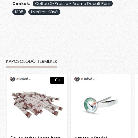
Címkék:
Coffee X-Presso - Aroma Decaff Rum
1305
Ízesített Kávé
KAPCSOLÓDÓ TERMÉKEK
MÁSOK EZT IS MEGVETTÉK
ÚJ