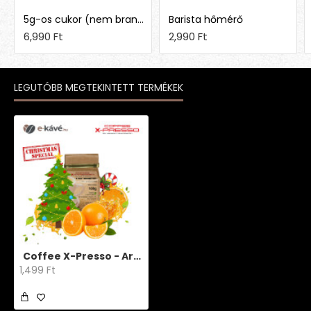
5g-os cukor (nem brandingelt)
Barista hőmérő
6,990 Ft
2,990 Ft
LEGUTÓBB MEGTEKINTETT TERMÉKEK
Coffee X-Presso - Aroma Orange Christmas Edition
1,499 Ft