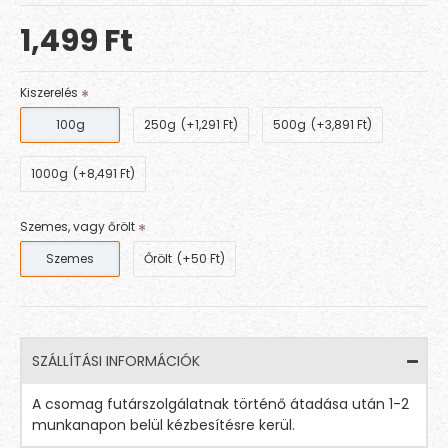
1,499 Ft
Kiszerelés
100g
250g
(+1,291 Ft)
500g
(+3,891 Ft)
1000g
(+8,491 Ft)
Szemes, vagy őrölt
Szemes
Őrölt
(+50 Ft)
SZÁLLÍTÁSI INFORMÁCIÓK
A csomag futárszolgálatnak történő átadása után 1-2
munkanapon belül kézbesítésre kerül.