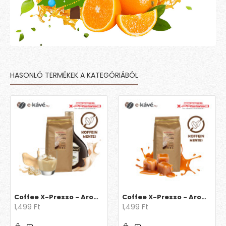
HASONLÓ TERMÉKEK A KATEGÓRIÁBÓL
Coffee X-Presso - Aroma Decaff Ír krém
Coffee X-Presso - Aroma Decaff Karamell
1,499 Ft
1,499 Ft