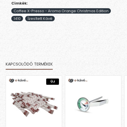
Címkék:
Coffee X-Presso - Aroma Orange Christmas Edition
1410
Ízesített Kávé
KAPCSOLÓDÓ TERMÉKEK
MÁSOK EZT IS MEGVETTÉK
ÚJ