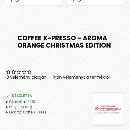
COFFEE X-PRESSO - AROMA
ORANGE CHRISTMAS EDITION
0 vélemény alapján.
-
Írjon véleményt a termékről
KÉSZLETEN
Cikkszám:
1410
Súly:
100.00g
Gyártó:
Coffe X-Press