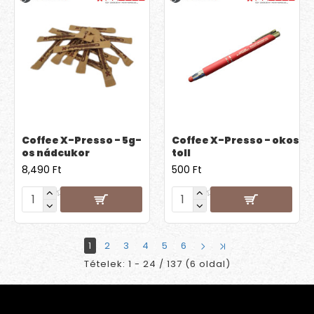
Coffee X-Presso - 5g-
Coffee X-Presso - okos
os nádcukor
toll
8,490 Ft
500 Ft
1
2
3
4
5
6
Tételek: 1 - 24 / 137 (6 oldal)