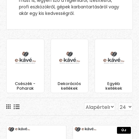
mást is, legyen szó a higiéniáról, ízesítésről,
profi eszközökről, gépek karbantartásáról vagy
akár egy kis kedvességről.
Csészék -
Dekorációs
Egyéb
Poharak
kellékek
kellékek
ÚJ