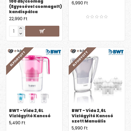
100 db/csomag
6,990 Ft
(Egyesével csomagolt)
kandispálca
22,990 Ft
ELFOGYOTT
ELFOGYOTT
BWT - Vida 2,6L
BWT - Vida 2,6L
Vízlágyító Kancsó
Vízlágyító Kancsó
szett Manuális
5,490 Ft
5,990 Ft