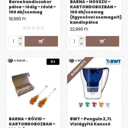
Barna kandiscukor
BARNA – HOSSZÚ –
pálca – lédig – rövid –
KARTONDOBOZBAN –
100 db/csomag
100 db/csomag
(Egyesével csomagolt)
19,990 Ft
kandispálca
22,990 Ft
ÚJ
ELFOGYOTT
BARNA – RÖVID –
BWT - Penguin 2,7L
KARTONDOBOZBAN –
Vízlágyító Kancsó