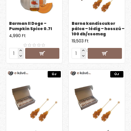
Barman Il Doge -
Barna kandiscukor
Pumpkin Spice 0.7l
pálca – lédig – hosszú –
100 db/csomag
4,990 Ft
19,503 Ft
ÚJ
ÚJ