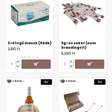
3 rétegű maszk (50db)
5g-os cukor (nem
brandingelt)
3,810 Ft
6,990 Ft
ÚJ
ÚJ