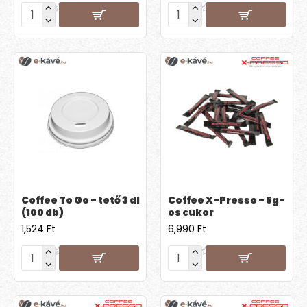
Coffee To Go - tető 3 dl
Coffee X-Presso - 5g-
(100 db)
os cukor
1,524 Ft
6,990 Ft