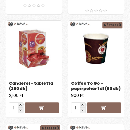
NÉPSZERŰ
Canderel - tabletta
Coffee To Go -
(250 db)
papírpohár 1 dl (50 db)
2,100 Ft
900 Ft
NÉPSZERŰ