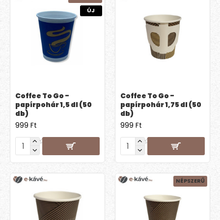
ÚJ
Coffee To Go -
Coffee To Go -
papírpohár 1,5 dl (50
papírpohár 1,75 dl (50
db)
db)
999 Ft
999 Ft
NÉPSZERŰ