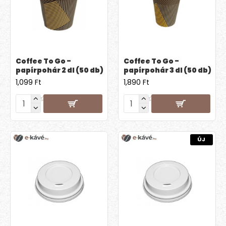
Coffee To Go -
Coffee To Go -
papírpohár 2 dl (50 db)
papírpohár 3 dl (50 db)
1,099 Ft
1,890 Ft
ÚJ