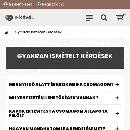
Bejelentkezés
Regisztráció
Gyakran Ismételt Kérdések
GYAKRAN ISMÉTELT KÉRDÉSEK
MENNYI IDŐ ALATT ÉRKEZIK MEG A CSOMAGOM?
MILYEN FIZETÉSI LEHETŐSÉGEK VANNAK ?
KAPOK ÉRTESÍTÉST A CSOMAGOM ÁLLAPOTA
FELŐL?
HOGYAN MONDHATOM LE A RENDELÉSEMET?