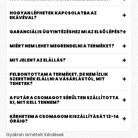
HOGYAN LÉPHETEK KAPCSOLATBA AZ
EKÁVÉVAL?
GARANCIÁLIS ÜGYINTÉZÉSHEZ MI AZ ELSŐ LÉPÉS?
MIÉRT NEM LEHET MEGRENDELNI A TERMÉKET?
MIT JELENT AZ ELÁLLÁS?
FELBONTOTTAM A TERMÉKET, DE NEM ÍZLIK
SZERETNÉK ELÁLLNI A VÁSÁRLÁSTÓL, MIT
TEHETEK?
A FUTÁR A CSOMAGOT SÉRŰLTEN SZÁLLÍTOTTA
KI, MIT KELL TENNEM?
KÉRHETEM A CSOMAGOM KISZÁLLÍTÁSÁT 12-14
ÓRÁIG?
Gyakran Ismételt Kérdések