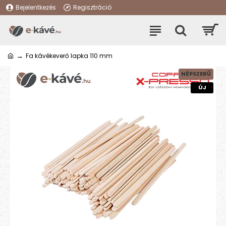
Bejelentkezés
Regisztráció
Fa kávékeverő lapka 110 mm
NÉPSZERŰ
ÚJ