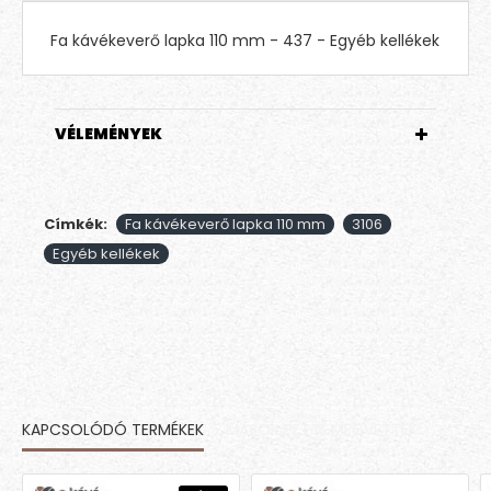
Fa kávékeverő lapka 110 mm - 437 - Egyéb kellékek
VÉLEMÉNYEK
Címkék:
Fa kávékeverő lapka 110 mm
3106
Egyéb kellékek
KAPCSOLÓDÓ TERMÉKEK
MÁSOK EZT IS MEGVETTÉK