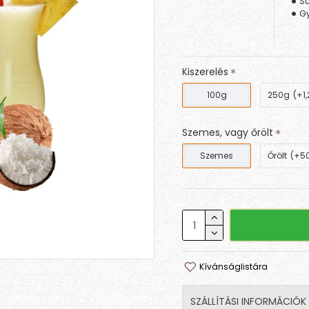
Sú
Gy
Kiszerelés
100g
250g
(+1,
Szemes, vagy őrölt
Szemes
Őrölt
(+50
Kívánságlistára
SZÁLLÍTÁSI INFORMÁCIÓK