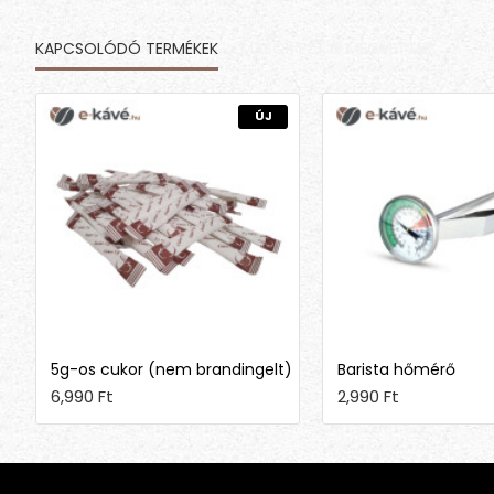
KAPCSOLÓDÓ TERMÉKEK
MÁSOK EZT IS MEGVETTÉK
ÚJ
5g-os cukor (nem brandingelt)
Barista hőmérő
6,990 Ft
2,990 Ft