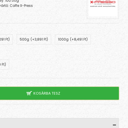
ly:
100.00g
ártó:
Coffe X-Press
291 Ft)
500g
(+3,891 Ft)
1000g
(+8,491 Ft)
 Ft)
KOSÁRBA TESZ