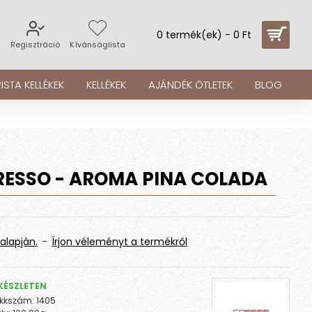
0 termék(ek) - 0 Ft
s
Regisztráció
Kívánságlista
ISTA KELLÉKEK
KELLÉKEK
AJÁNDÉK ÖTLETEK
BLOG
RESSO - AROMA PINA COLADA
alapján.
-
Írjon véleményt a termékről
KÉSZLETEN
kkszám:
1405