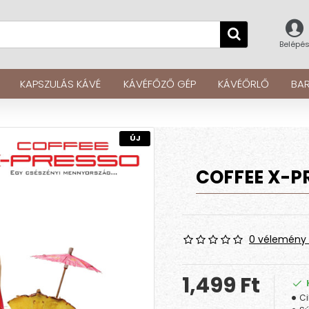
Belépé
KAPSZULÁS KÁVÉ
KÁVÉFŐZŐ GÉP
KÁVÉŐRLŐ
BAR
ÚJ
COFFEE X-P
0 vélemény 
1,499 Ft
Ci