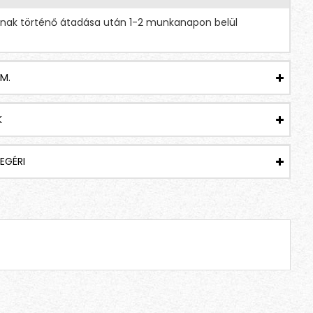
tnak történő átadása után 1-2 munkanapon belül
Coffee X-Presso - Aroma Decaff Orange Christmas Edition
Coffee X-Presso - Aroma Decaff Pina Colada
1,499 Ft
1,499 Ft
M.
K
EGÉRI