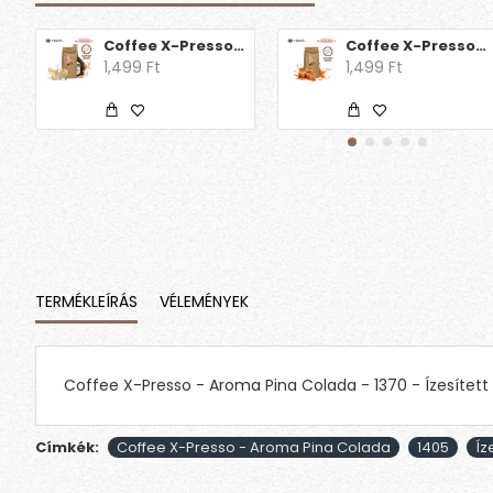
Coffee X-Presso - Aroma Decaff Ír krém
Coffee X-Presso - Aroma Decaff Karamell
1,499 Ft
1,499 Ft
TERMÉKLEÍRÁS
VÉLEMÉNYEK
Coffee X-Presso - Aroma Pina Colada - 1370 - Ízesített
Címkék:
Coffee X-Presso - Aroma Pina Colada
1405
Íz