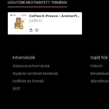
LEGUTÓBB MEGTEKINTETT TERMÉKEK
Coffee X-Presso - Aroma Pina Colada
1,499 Ft
Információk
Saját fiók
Garancia információk
Fiókom
Gyakran ismételt kérdések
Rendelése
Szállítás és Fizetés
Ajándékut
ÁSZF