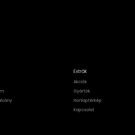
Extrák
Akciók
im
Gyártók
alvány
Honlaptérkép
Kapcsolat