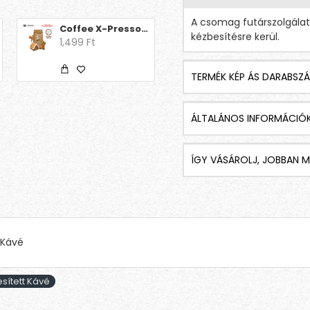
A csomag futárszolgála
Coffee X-Presso - Aroma Decaff Mézeskalács
Coffee X-Presso - Aroma Decaff Mogyoró
kézbesítésre kerül.
1,499 Ft
1,499 Ft
TERMÉK KÉP ÁS DARABSZÁ
ÁLTALÁNOS INFORMÁCIÓ
ÍGY VÁSÁROLJ, JOBBAN M
 Kávé
esített Kávé