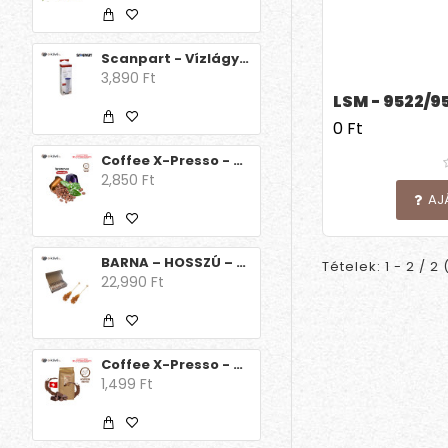
Scanpart - Vízlágyító betét /Delonghi/ 1db
3,890 Ft
LSM - 9522/9
0 Ft
Coffee X-Presso - Decaffeinato 15 db
2,850 Ft
AJ
BARNA – HOSSZÚ – KARTONDOBOZBAN – 100 db/csomag (Egyesével csomagolt) kandispálca
Tételek: 1 - 2 / 2 
22,990 Ft
Coffee X-Presso - Aroma Decaff Svájci csoki
1,499 Ft