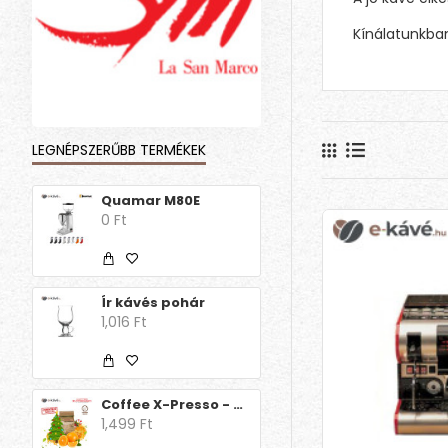
Kínálatunkban
LEGNÉPSZERŰBB TERMÉKEK
Quamar M80E
0 Ft
Ír kávés pohár
1,016 Ft
Coffee X-Presso - Aroma Decaff Orange Christmas Edition
1,499 Ft