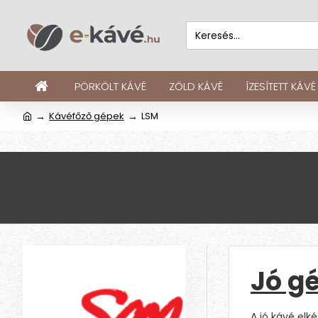
PÖRKÖLT KÁVÉ
ZÖLD KÁVÉ
ÍZESÍTETT KÁVÉ
Kávéfőző gépek
LSM
Jó gé
A jó kávé elké