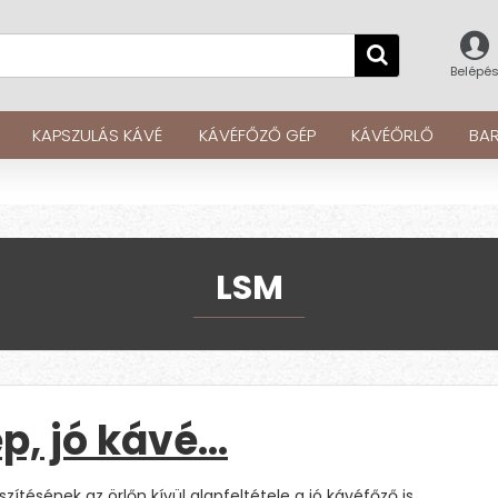
Belépé
KAPSZULÁS KÁVÉ
KÁVÉFŐZŐ GÉP
KÁVÉŐRLŐ
BAR
LSM
p, jó kávé…
szítésének az örlőn kívül alapfeltétele a jó kávéfőző is.