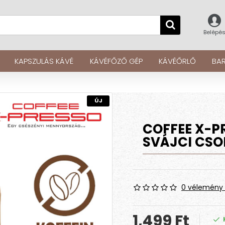
Belépé
KAPSZULÁS KÁVÉ
KÁVÉFŐZŐ GÉP
KÁVÉŐRLŐ
BAR
ÚJ
COFFEE X-P
SVÁJCI CSO
0 vélemény 
1,499 Ft