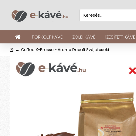
PÖRKÖLT KÁVÉ
ZÖLD KÁVÉ
ÍZESÍTETT KÁVÉ
Coffee X-Presso - Aroma Decaff Svájci csoki