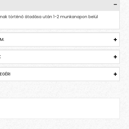
Coffee X-Presso - Aroma Decaff Orange Christmas Edition
Coffee X-Presso - Aroma Decaff Pina Colada
tnak történő átadása után 1-2 munkanapon belül
1,499 Ft
1,499 Ft
M.
K
EGÉRI