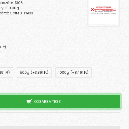
kkszám:
1306
ly:
100.00g
ártó:
Coffe X-Press
 Ft)
291 Ft)
500g
(+3,891 Ft)
1000g
(+8,491 Ft)
KOSÁRBA TESZ