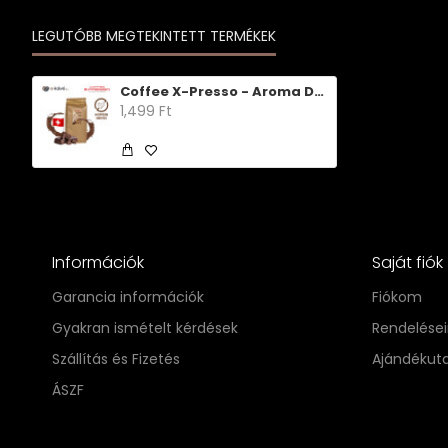
LEGUTÓBB MEGTEKINTETT TERMÉKEK
Coffee X-Presso - Aroma Decaff Svájci csoki
1,499 Ft
Információk
Saját fiók
Garancia információk
Fiókom
Gyakran ismételt kérdések
Rendelése
Szállítás és Fizetés
Ajándékut
ÁSZF