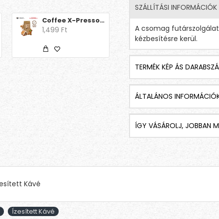
SZÁLLÍTÁSI INFORMÁCIÓK
Coffee X-Presso - Aroma Decaff Mézeskalács
Coffee X-Presso - Aroma Decaff Mogyoró
A csomag futárszolgála
1,499 Ft
1,499 Ft
kézbesítésre kerül.
TERMÉK KÉP ÁS DARABSZÁ
ÁLTALÁNOS INFORMÁCIÓ
ÍGY VÁSÁROLJ, JOBBAN M
esített Kávé
Ízesített Kávé