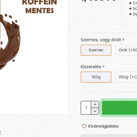
Ci
Sú
Gy
Szemes, vagy őrölt
Szemes
Őrölt
(+50
Kiszerelés
100g
250g
(+1,
Kívánságlistára
K