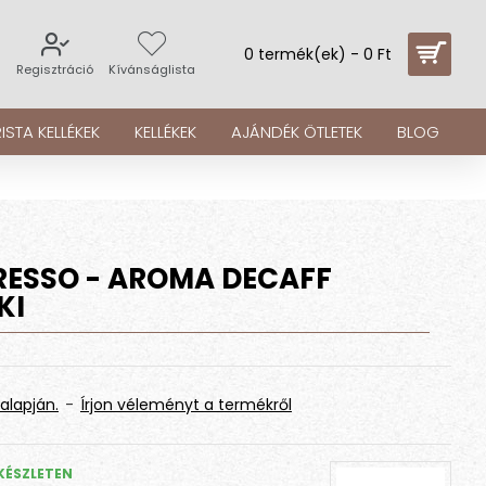
0 termék(ek) - 0 Ft
s
Regisztráció
Kívánságlista
ISTA KELLÉKEK
KELLÉKEK
AJÁNDÉK ÖTLETEK
BLOG
RESSO - AROMA DECAFF
KI
alapján.
-
Írjon véleményt a termékről
KÉSZLETEN