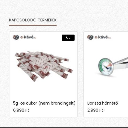
KAPCSOLÓDÓ TERMÉKEK
MÁSOK EZT IS MEGVETTÉK
ÚJ
5g-os cukor (nem brandingelt)
Barista hőmérő
6,990 Ft
2,990 Ft