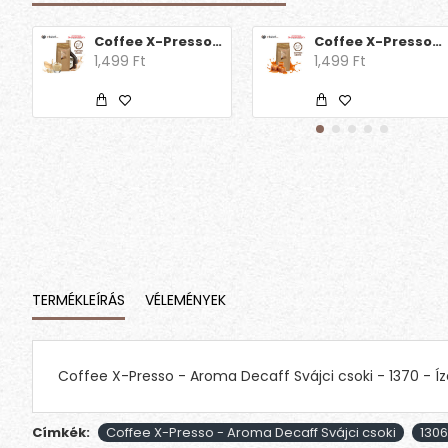
Coffee X-Presso - Aroma Decaff Ír krém
Coffee X-Presso - Aroma Decaff Karamell
1,499 Ft
1,499 Ft
TERMÉKLEÍRÁS
VÉLEMÉNYEK
Coffee X-Presso - Aroma Decaff Svájci csoki - 1370 - Íz
Címkék:
Coffee X-Presso - Aroma Decaff Svájci csoki
1306