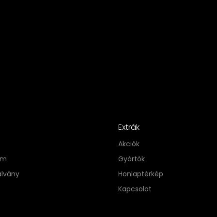
Extrák
Akciók
im
Gyártók
alvány
Honlaptérkép
Kapcsolat