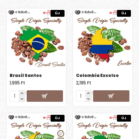
ÚJ
ÚJ
Brasil Santos
Colombia Excelso
1,995 Ft
2,195 Ft
ÚJ
ÚJ