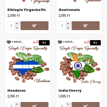
Ethiopia Yirgacheffe
Guatemala
2,395 Ft
2,195 Ft
ÚJ
ÚJ
Honduras
India Cherry
2,195 Ft
1,395 Ft