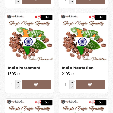
ÚJ
ÚJ
India Parchment
India Plantation
1,595 Ft
2,195 Ft
ÚJ
ÚJ