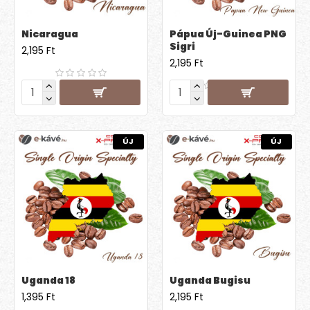
Nicaragua
Pápua Új-Guinea PNG
Sigri
2,195 Ft
2,195 Ft
ÚJ
ÚJ
Uganda 18
Uganda Bugisu
1,395 Ft
2,195 Ft