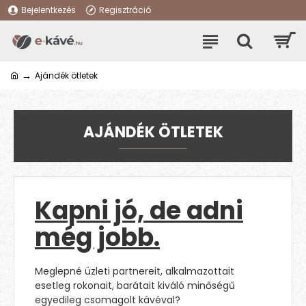
Bejelentkezés
Regisztráció
Ajándék ötletek
AJÁNDÉK ÖTLETEK
Kapni jó, de adni
még jobb.
Meglepné üzleti partnereit, alkalmazottait
esetleg rokonait, barátait kiváló minőségű
egyedileg csomagolt kávéval?