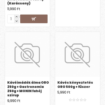
(Karácsony)
11,990 Ft
Kávéimádók álma ORO
Kávés kényeztetés
250g + Gastronomia
ORO 500g + fűszer
250g + MONIN fahéj
5,990 Ft
szirup
9,990 Ft