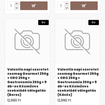
ÚJ
ÚJ
Valentin napi szeretet
Valentin napi szeretet
csomag Gourmet 250g
csomag Gourmet 250g
+ ORO 250g +
+ ORO 250g +
Gastronomia 250g + 9
Gastronomia 250g + 9
db-os Kézműves
db-os Kézműves
csokoládé válogatás
csokoládé válogatás
(Boros)
(Kávés)
12,990 Ft
12,990 Ft