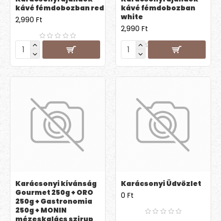
kávé fémdobozban red
kávé fémdobozban
white
2,990 Ft
2,990 Ft
Karácsonyi kívánság
Karácsonyi Üdvözlet
Gourmet 250g + ORO
0 Ft
250g + Gastronomia
250g + MONIN
mézeskalács szirup