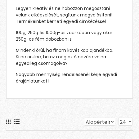
Legyen kreatív és ne habozzon megosztani
velünk elképzelését, segítünk megvalósítani!
Termékeinket kérheti egyedi címkézéssel
100g, 250g és 1000g-os zacskóban vagy akár
250g-os fém dobozban is.
Mindenki örül, ha finom kávét kap ajándékba.
Ki ne örülne, ha az még az ő nevére volna
egyedileg csomagolva?
Nagyobb mennyiség rendelésénél kérje egyedi
árajánlatunkat!