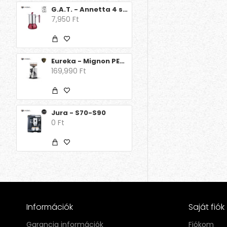
G.A.T. - Annetta 4 személyes
7,950 Ft
Eureka - Mignon PERFETTO 16CR
169,990 Ft
Jura - S70-S90
0 Ft
Információk
Saját fiók
Garancia információk
Fiókom