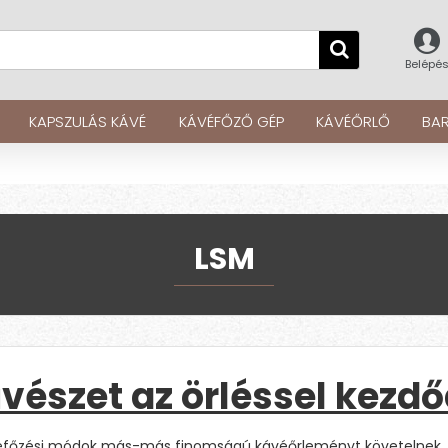
Belépé
KAPSZULÁS KÁVÉ
KÁVÉFŐZŐ GÉP
KÁVÉŐRLŐ
BAR
LSM
vészet az örléssel kezd
véfőzési módok más-más finomságú kávéőrleményt követelnek, m