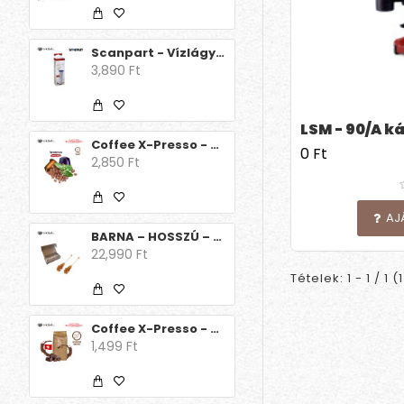
Scanpart - Vízlágyító betét /Delonghi/ 1db
3,890 Ft
LSM - 90/A k
Coffee X-Presso - Decaffeinato 15 db
0 Ft
2,850 Ft
AJ
BARNA – HOSSZÚ – KARTONDOBOZBAN – 100 db/csomag (Egyesével csomagolt) kandispálca
22,990 Ft
Tételek: 1 - 1 / 1 (
Coffee X-Presso - Aroma Decaff Svájci csoki
1,499 Ft