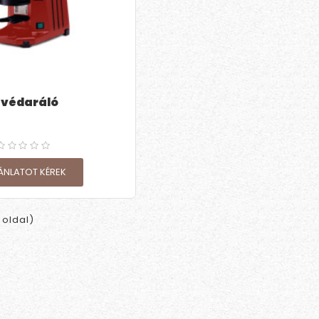
ávédaráló
ÁNLATOT KÉREK
1 oldal)