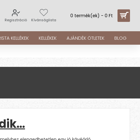
0 termék(ek) - 0 Ft
s
Regisztráció
Kívánságlista
ISTA KELLÉKEK
KELLÉKEK
AJÁNDÉK ÖTLETEK
BLOG
ődik…
elyhez elengedhetetlen egy jó kávéőrlő.