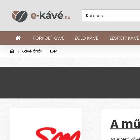
PÖRKÖLT KÁVÉ
ZÖLD KÁVÉ
ÍZESÍTETT KÁVÉ
Kávé őrlők
LSM
A mű
Az eltérő ká