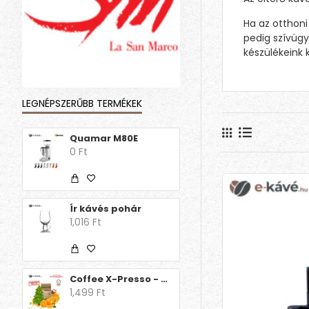
Ha az otthoni
pedig szívügy
készülékeink 
LEGNÉPSZERŰBB TERMÉKEK
Quamar M80E
0 Ft
Ír kávés pohár
1,016 Ft
Coffee X-Presso - Aroma Decaff Orange Christmas Edition
1,499 Ft