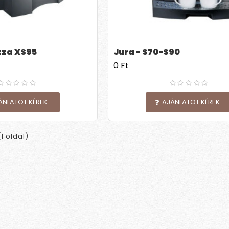
zza XS95
Jura - S70-S90
0 Ft
ÁNLATOT KÉREK
AJÁNLATOT KÉREK
(1 oldal)