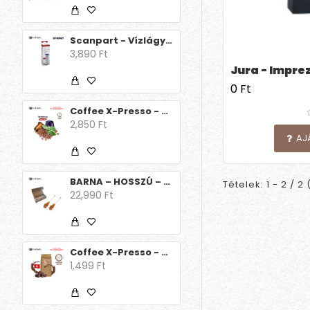
Scanpart - Vízlágyító betét /Delonghi/ 1db
3,890 Ft
Jura - Impre
0 Ft
Coffee X-Presso - Decaffeinato 15 db
2,850 Ft
AJ
BARNA – HOSSZÚ – KARTONDOBOZBAN – 100 db/csomag (Egyesével csomagolt) kandispálca
Tételek: 1 - 2 / 2 
22,990 Ft
Coffee X-Presso - Aroma Decaff Svájci csoki
1,499 Ft