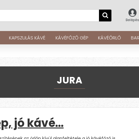
Belépé
KAPSZULÁS KÁVÉ
KÁVÉFŐZŐ GÉP
KÁVÉŐRLŐ
BAR
JURA
p, jó kávé…
szítésének az örlőn kívül alapfeltétele a jó kávéfőző is.