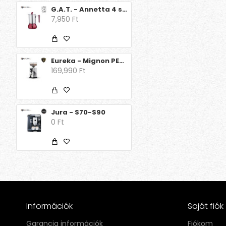
G.A.T. - Annetta 4 személyes
7,950 Ft
Eureka - Mignon PERFETTO 16CR
169,990 Ft
Jura - S70-S90
0 Ft
Információk
Saját fiók
Garancia információk
Fiókom