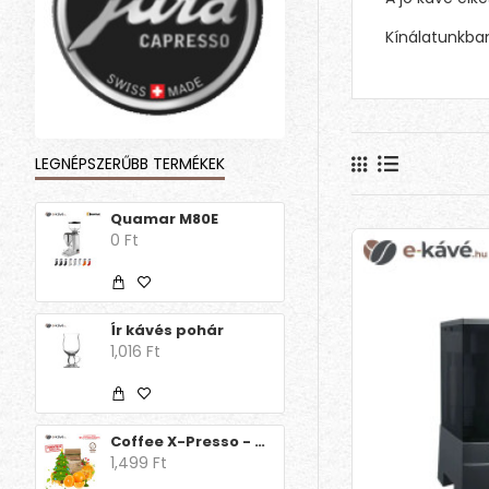
Kínálatunkban
LEGNÉPSZERŰBB TERMÉKEK
Quamar M80E
0 Ft
Ír kávés pohár
1,016 Ft
Coffee X-Presso - Aroma Decaff Orange Christmas Edition
1,499 Ft