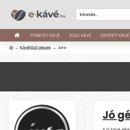
PÖRKÖLT KÁVÉ
ZÖLD KÁVÉ
ÍZESÍTETT KÁVÉ
Kávéfőző gépek
Jura
Jó gé
A jó kávé elké