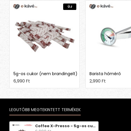
ÚJ
5g-os cukor (nem brandingelt)
Barista hőmérő
6,990 Ft
2,990 Ft
LEGUTÓBB MEGTEKINTETT TERMÉKEK
Coffee X-Presso - 5g-os cukor