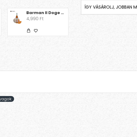
ÍGY VÁSÁROLJ, JOBBAN M
Barman Il Doge - Pumpkin Spice 0.7l
Barna kandiscukor pálca – lédig – hosszú – 100 db/csomag
4,990 Ft
19,503 Ft
nyagok