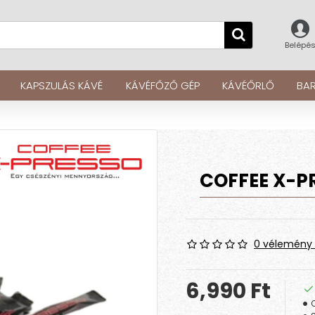
Belépé
KAPSZULÁS KÁVÉ
KÁVÉFŐZŐ GÉP
KÁVÉŐRLŐ
BAR
COFFEE X-P
0 vélemény 
6,990 Ft