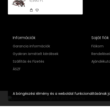
6,990 Ft
Információk
Saját fiók
Garancia információk
Fiókom
Gyakran ismételt kérdések
Rendelése
Szállítás és Fizetés
Ajándékut
ÁSZF
A böngészési élmény és a weboldal funkcionalitásának j
Copyright © 2022 ekave.hu