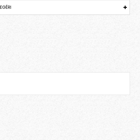
EGÉRI
Barna kandiscukor pálca – lédig – rövid – 100 db/csomag
BARNA – HOSSZÚ – KARTONDOBOZBAN – 100 db/csomag (Egyesével csomagolt) kandispálca
19,990 Ft
22,990 Ft