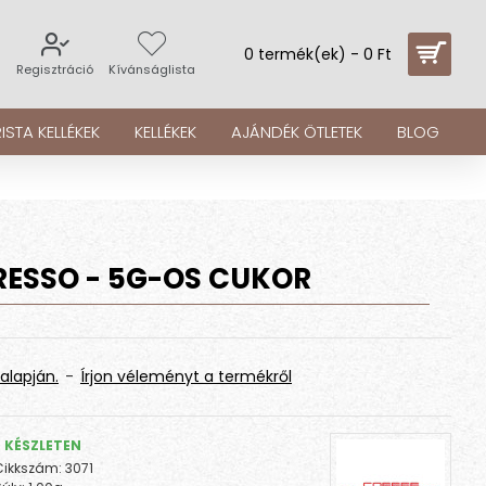
0 termék(ek) - 0 Ft
s
Regisztráció
Kívánságlista
ISTA KELLÉKEK
KELLÉKEK
AJÁNDÉK ÖTLETEK
BLOG
RESSO - 5G-OS CUKOR
alapján.
-
Írjon véleményt a termékről
KÉSZLETEN
Cikkszám:
3071