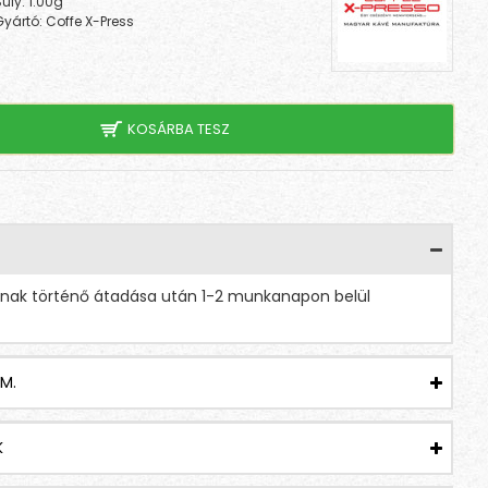
úly:
1.00g
Gyártó:
Coffe X-Press
KOSÁRBA TESZ
tnak történő átadása után 1-2 munkanapon belül
M.
K