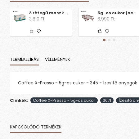
3 rétegű maszk (50db)
5g-os cukor (nem brandingelt)
3,810 Ft
6,990 Ft
TERMÉKLEÍRÁS
VÉLEMÉNYEK
Coffee X-Presso - 5g-os cukor - 345 - Ízesítő anyagok
Címkék:
Coffee X-Presso - 5g-os cukor
3071
Ízesítő a
KAPCSOLÓDÓ TERMÉKEK
MÁSOK EZT IS MEGVETTÉK