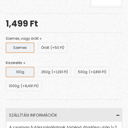
1,499 Ft
Szemes, vagy őrölt
Szemes
Őrölt
(+50 Ft)
Kiszerelés
100g
250g
(+1,291 Ft)
500g
(+3,891 Ft)
1000g
(+8,491 Ft)
SZÁLLÍTÁSI INFORMÁCIÓK
A csomag futárszolgálatnak történő átadása után 1-2