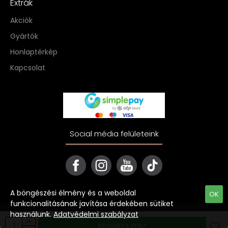
Extrák
Akciók
Gyártók
Honlaptérkép
Kapcsolat
Social média felületeink
A böngészési élmény és a weboldal
OK
funkcionalitásának javítása érdekében sütiket
használunk.
Adatvédelmi szabályzat
Copyright © 2022 ekave.hu
KOSÁRBA TESZ