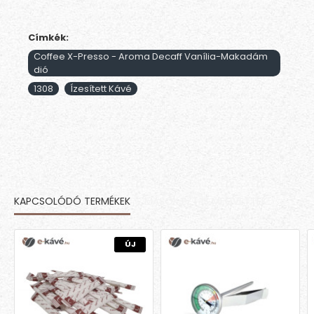
Címkék:
Coffee X-Presso - Aroma Decaff Vanília-Makadám
dió
1308
Ízesített Kávé
KAPCSOLÓDÓ TERMÉKEK
MÁSOK EZT IS MEGVETTÉK
ÚJ