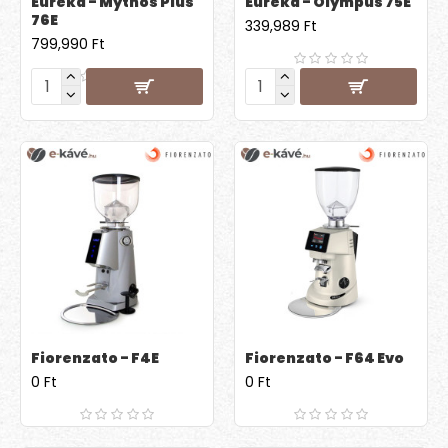
Eureka - Mythos Plus
Eureka - Olympus 75E
76E
339,989 Ft
799,990 Ft
Fiorenzato - F4E
Fiorenzato - F64 Evo
0 Ft
0 Ft