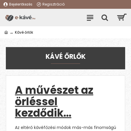
Bejelentkezés
Regisztráció
Kávé őrlők
KÁVÉ ŐRLŐK
A művészet az
örléssel
kezdődik…
Az eltérő kávéfőzési módok más-más finomságú