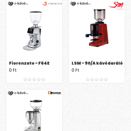
Fiorenzato - F64E
LSM - 90/A kávédaráló
0 Ft
0 Ft