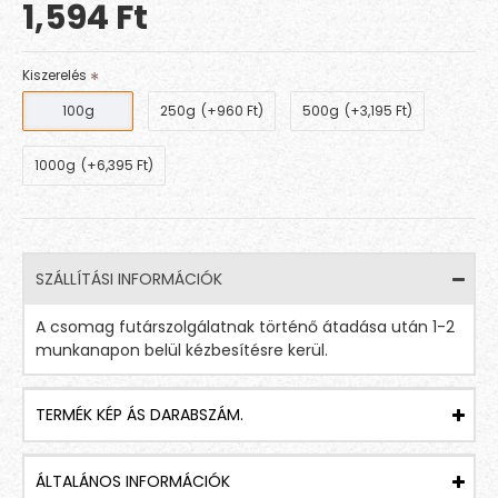
1,594 Ft
Kiszerelés
100g
250g
(+960 Ft)
500g
(+3,195 Ft)
1000g
(+6,395 Ft)
SZÁLLÍTÁSI INFORMÁCIÓK
A csomag futárszolgálatnak történő átadása után 1-2
munkanapon belül kézbesítésre kerül.
TERMÉK KÉP ÁS DARABSZÁM.
ÁLTALÁNOS INFORMÁCIÓK