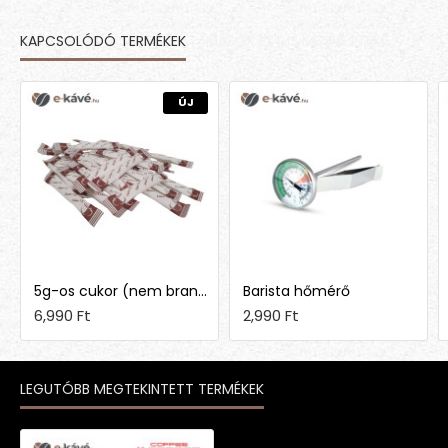
KAPCSOLÓDÓ TERMÉKEK
MÁSOK EZT IS MEGVETTÉK
ÚJ
5g-os cukor (nem brandingelt)
Barista hőmérő
6,990 Ft
2,990 Ft
LEGUTÓBB MEGTEKINTETT TERMÉKEK