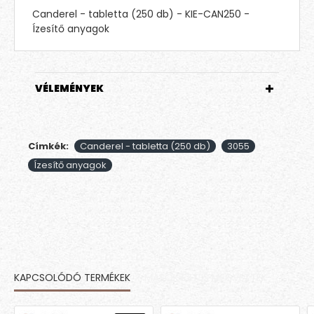
Canderel - tabletta (250 db) - KIE-CAN250 -
Ízesítő anyagok
VÉLEMÉNYEK
Címkék:
Canderel - tabletta (250 db)
3055
Ízesítő anyagok
KAPCSOLÓDÓ TERMÉKEK
MÁSOK EZT IS MEGVETTÉK