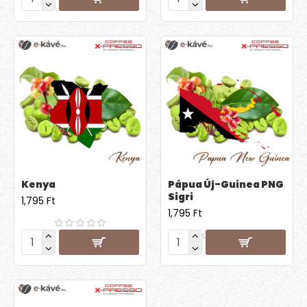
Kenya
Pápua Új-Guinea PNG
Sigri
1,795 Ft
1,795 Ft