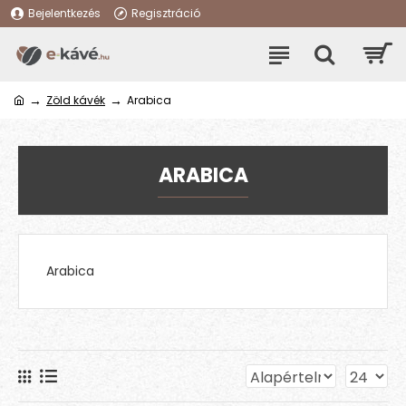
Bejelentkezés
Regisztráció
Zöld kávék
Arabica
ARABICA
Arabica