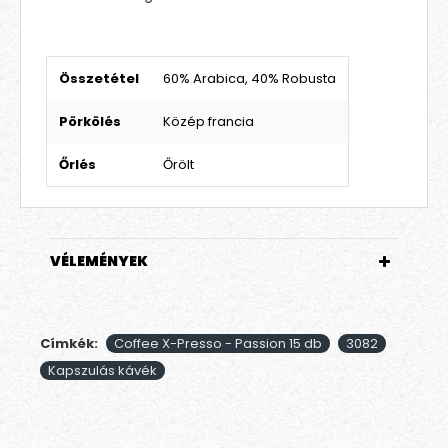
Összetétel
60% Arabica, 40% Robusta
Pörkölés
Közép francia
Őrlés
Őrölt
VÉLEMÉNYEK
Címkék:
Coffee X-Presso - Passion 15 db
3082
Kapszulás kávék