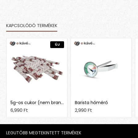
KAPCSOLÓDÓ TERMÉKEK
MÁSOK EZT IS MEGVETTÉK
ÚJ
5g-os cukor (nem brandingelt)
Barista hőmérő
6,990 Ft
2,990 Ft
LEGUTÓBB MEGTEKINTETT TERMÉKEK