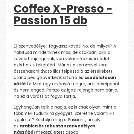
Coffee X-Presso -
Passion 15 db
Élj szenvedéllyel, fogyassz kávét! No, de milyet? A
habitusa mindenkinek más, de azokban, akik a
kávéért rajonganak, van valami közös: imádat
azért a kis feketéért. Már az a semmivel sem
összehasonlítható illat felpezsdíti az érzékeket!
Utána pedig következik a forró és
csodálatosan
sötét íz
. Mint egy örvénylő tenger, ami beszippant
és nem enged. Persze az igazi rajongó nem bánja,
ha ez a varázslat fogva tartja.
Egyhangúan telik a napja, ez is csak olyan, mint a
többi? Mi tudunk rá gyógyírt. Szeretne valami kis
izgalmat? Kóstolja meg a Passiont, amely
az
arabica és robusta szenvedélyes
nászából
megszületett csoda!