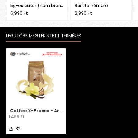
5g-os cukor (nem brandingelt)
Barista hőmérő
6,990 Ft
2,990 Ft
LEGUTÓBB MEGTEKINTETT TERMÉKEK
Coffee X-Presso - Aroma Vanília
1,499 Ft