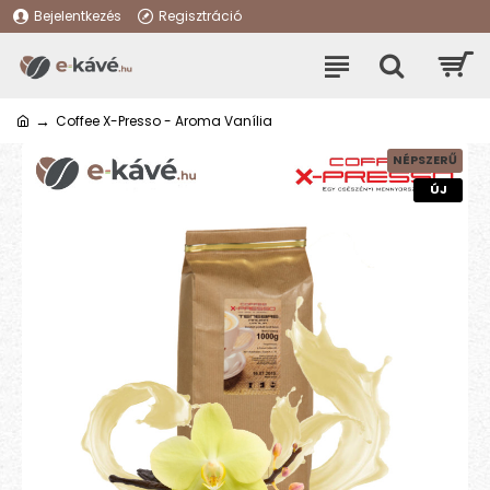
Bejelentkezés
Regisztráció
Coffee X-Presso - Aroma Vanília
NÉPSZERŰ
ÚJ