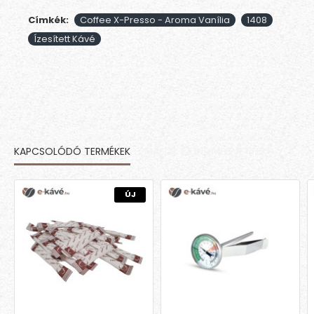
Címkék:
Coffee X-Presso - Aroma Vanília
1408
Ízesített Kávé
KAPCSOLÓDÓ TERMÉKEK
MÁSOK EZT IS MEGVETTÉK
ÚJ