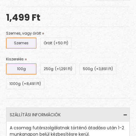
1,499 Ft
Szemes, vagy őrölt
Szemes
Őrölt
(+50 Ft)
Kiszerelés
100g
250g
(+1,291 Ft)
500g
(+3,891 Ft)
1000g
(+8,491 Ft)
SZÁLLÍTÁSI INFORMÁCIÓK
A csomag futárszolgálatnak történő átadása után 1-2
munkanapon belül kézbesítésre kerül.