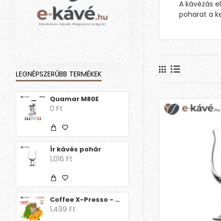
A kávézás e
poharat a k
LEGNÉPSZERŰBB TERMÉKEK
Quamar M80E
0 Ft
Ír kávés pohár
1,016 Ft
Coffee X-Presso - Aroma Decaff Orange Christmas Edition
1,499 Ft