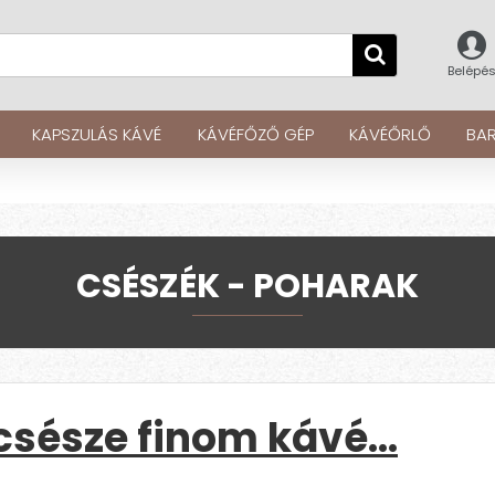
Belépé
KAPSZULÁS KÁVÉ
KÁVÉFŐZŐ GÉP
KÁVÉŐRLŐ
BAR
CSÉSZÉK - POHARAK
 csésze finom kávé…