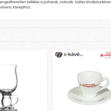
lengedhetetlen kellékei a poharak, csészék. Széles kínálatunkb
edvenc kávéjához.