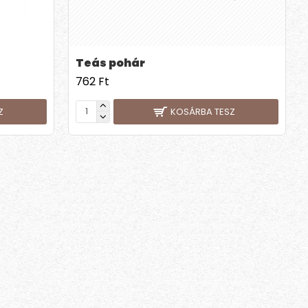
Teás pohár
762 Ft
Z
KOSÁRBA TESZ