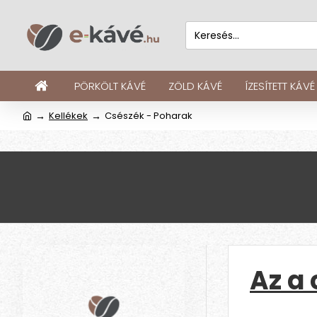
PÖRKÖLT KÁVÉ
ZÖLD KÁVÉ
ÍZESÍTETT KÁVÉ
Kellékek
Csészék - Poharak
Az a