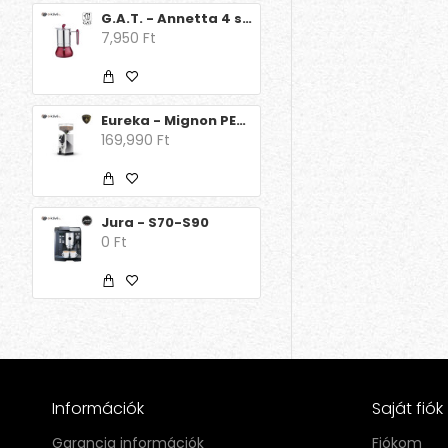
G.A.T. - Annetta 4 személyes
7,950 Ft
Eureka - Mignon PERFETTO 16CR
169,990 Ft
Jura - S70-S90
0 Ft
Információk
Saját fiók
Garancia információk
Fiókom