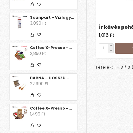
Scanpart - Vízlágyító betét /Delonghi/ 1db
3,890 Ft
Ír kávés poh
1,016 Ft
Coffee X-Presso - Decaffeinato 15 db
2,850 Ft
Tételek: 1 - 3 / 3 
BARNA – HOSSZÚ – KARTONDOBOZBAN – 100 db/csomag (Egyesével csomagolt) kandispálca
22,990 Ft
Coffee X-Presso - Aroma Decaff Svájci csoki
1,499 Ft