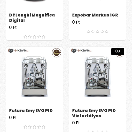
DéLonghi Magnifica
Expobar Markus 1GR
Digital
0 Ft
0 Ft
ÚJ
Futura Emy EVO PID
Futura Emy EVO PID
Víztartályos
0 Ft
0 Ft