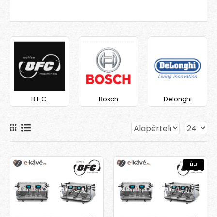
B.F.C.
Bosch
Delonghi
ÚJ