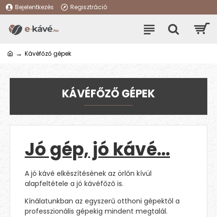
Bejelentkezés
Regisztráció
Kávéfőző gépek
KÁVÉFŐZŐ GÉPEK
Jó gép, jó kávé…
A jó kávé elkészítésének az örlőn kívül
alapfeltétele a jó kávéfőző is.
Kínálatunkban az egyszerű otthoni gépektől a
professzionális gépekig mindent megtalál.