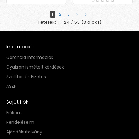
1
2
3
Tételek: 1 - 24 / 55 (3 oldal)
Információk
Garancia információk
Gyakran ismételt kérdések
Szállítás és Fizetés
ÁSZF
Saját fiók
Fiókom
Rendeléseim
Ajándékutalvány