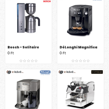
Bosch - Solitaire
DéLonghi Magnifica
0 Ft
0 Ft