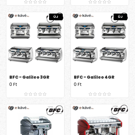
ÚJ
ÚJ
BFC - Galileo 3GR
BFC - Galileo 4GR
0 Ft
0 Ft