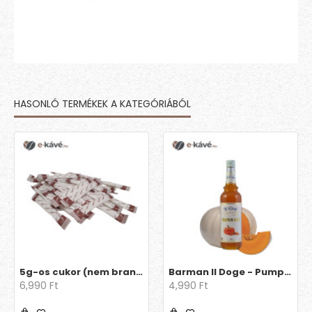
HASONLÓ TERMÉKEK A KATEGÓRIÁBÓL
5g-os cukor (nem brandingelt)
Barman Il Doge - Pumpkin Spice 0.7l
6,990 Ft
4,990 Ft