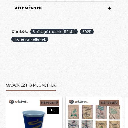
VÉLEMÉNYEK
Címkék:
3 rétegű maszk (50db)
3025
Higiéniai kellékek
MÁSOK EZT IS MEGVETTÉK
NÉPSZERŰ
NÉPSZERŰ
ÚJ