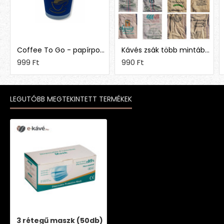
Coffee To Go - papírpohár 1,5 dl (50 db)
Kávés zsák több mintában
999 Ft
990 Ft
LEGUTÓBB MEGTEKINTETT TERMÉKEK
3 rétegű maszk (50db)