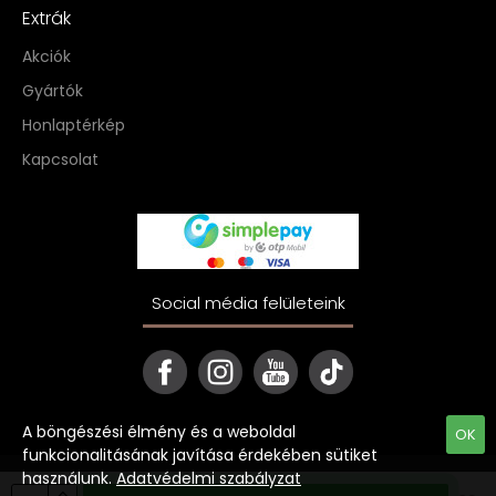
Extrák
Akciók
Gyártók
Honlaptérkép
Kapcsolat
Social média felületeink
A böngészési élmény és a weboldal
OK
funkcionalitásának javítása érdekében sütiket
használunk.
Adatvédelmi szabályzat
Copyright © 2022 ekave.hu