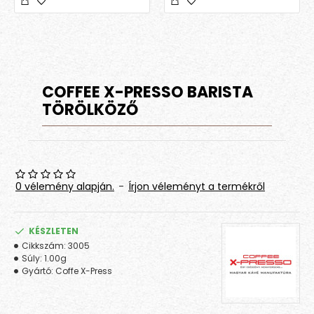
COFFEE X-PRESSO BARISTA
TÖRÖLKÖZŐ
0 vélemény alapján.
-
Írjon véleményt a termékről
KÉSZLETEN
Cikkszám:
3005
Súly:
1.00g
Gyártó:
Coffe X-Press