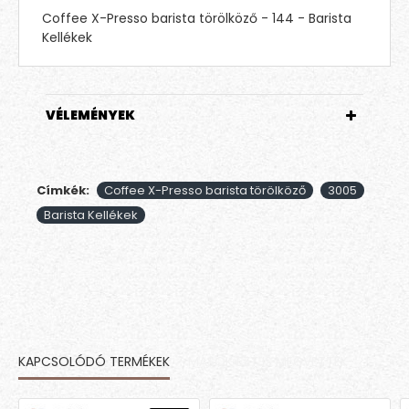
Coffee X-Presso barista törölköző - 144 - Barista
Kellékek
VÉLEMÉNYEK
Címkék:
Coffee X-Presso barista törölköző
3005
Barista Kellékek
KAPCSOLÓDÓ TERMÉKEK
MÁSOK EZT IS MEGVETTÉK