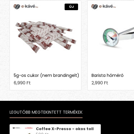
ÚJ
5g-os cukor (nem brandingelt)
Barista hőmérő
6,990 Ft
2,990 Ft
LEGUTÓBB MEGTEKINTETT TERMÉKEK
Coffee X-Presso - okos toll