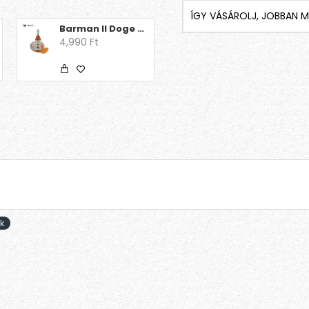
ÍGY VÁSÁROLJ, JOBBAN M
Barman Il Doge - Pumpkin Spice 0.7l
Barna kandiscukor pálca – lédig – hosszú – 100 db/csomag
4,990 Ft
19,503 Ft
k