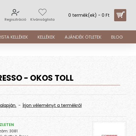
0 termék(ek) - 0 Ft
s
Regisztráció
Kívánságlista
ISTA KELLÉKEK
KELLÉKEK
AJÁNDÉK ÖTLETEK
BLOG
RESSO - OKOS TOLL
alapján.
-
Írjon véleményt a termékről
ZLETEN
zám:
3081