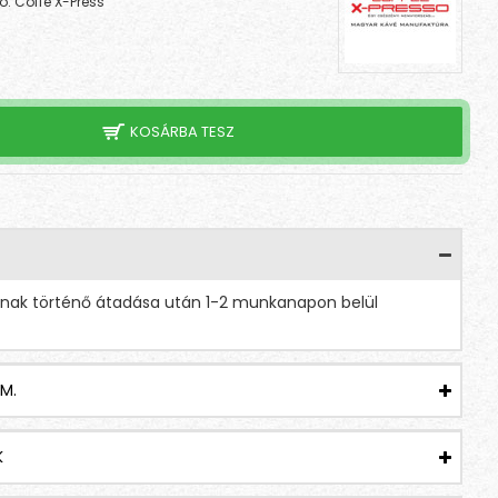
ó:
Coffe X-Press
KOSÁRBA TESZ
tnak történő átadása után 1-2 munkanapon belül
M.
K