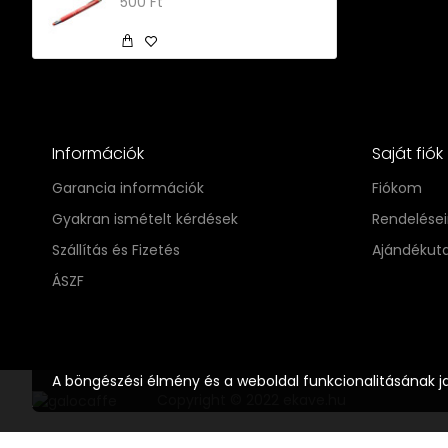
500 Ft
Információk
Saját fiók
Garancia információk
Fiókom
Gyakran ismételt kérdések
Rendelése
Szállítás és Fizetés
Ajándékut
ÁSZF
A böngészési élmény és a weboldal funkcionalitásának j
Copyright © 2022 ekave.hu