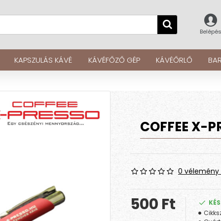
Belépé
KAPSZULÁS KÁVÉ
KÁVÉFŐZŐ GÉP
KÁVÉŐRLŐ
BAR
COFFEE X-P
0 vélemény 
500 Ft
KÉS
Cikks