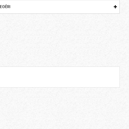
EGÉRI
Barna kandiscukor pálca – lédig – rövid – 100 db/csomag
BARNA – HOSSZÚ – KARTONDOBOZBAN – 100 db/csomag (Egyesével csomagolt) kandispálca
19,990 Ft
22,990 Ft