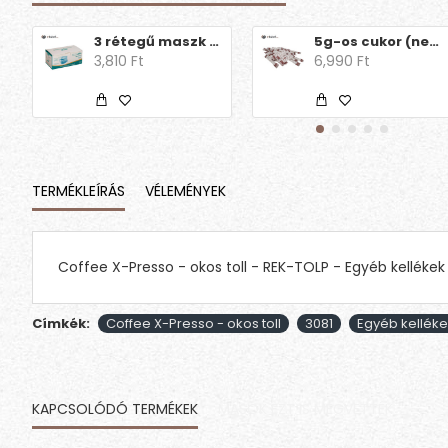
3 rétegű maszk (50db)
5g-os cukor (nem brandingelt)
3,810 Ft
6,990 Ft
TERMÉKLEÍRÁS
VÉLEMÉNYEK
Coffee X-Presso - okos toll - REK-TOLP - Egyéb kellékek
Címkék:
Coffee X-Presso - okos toll
3081
Egyéb kelléke
KAPCSOLÓDÓ TERMÉKEK
MÁSOK EZT IS MEGVETTÉK