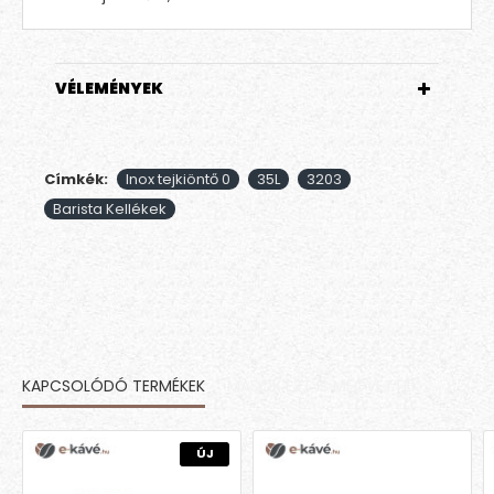
VÉLEMÉNYEK
Címkék:
Inox tejkiöntő 0
35L
3203
Barista Kellékek
KAPCSOLÓDÓ TERMÉKEK
MÁSOK EZT IS MEGVETTÉK
ÚJ