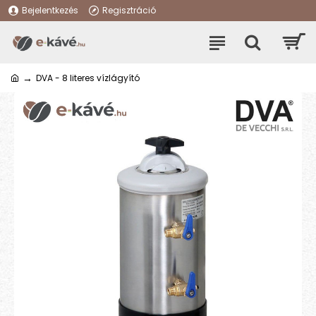
Bejelentkezés
Regisztráció
DVA - 8 literes vízlágyító