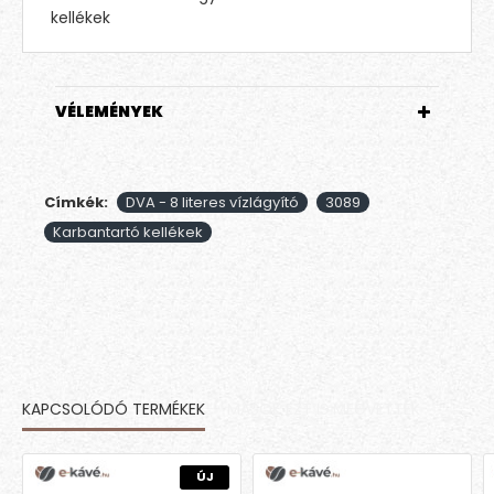
kellékek
VÉLEMÉNYEK
Címkék:
DVA - 8 literes vízlágyító
3089
Karbantartó kellékek
KAPCSOLÓDÓ TERMÉKEK
MÁSOK EZT IS MEGVETTÉK
ÚJ