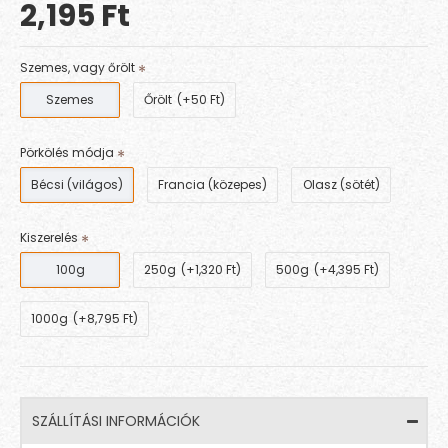
2,195 Ft
Szemes, vagy őrölt
Szemes
Őrölt
(+50 Ft)
Pörkölés módja
Bécsi (világos)
Francia (közepes)
Olasz (sötét)
Kiszerelés
100g
250g
(+1,320 Ft)
500g
(+4,395 Ft)
1000g
(+8,795 Ft)
SZÁLLÍTÁSI INFORMÁCIÓK