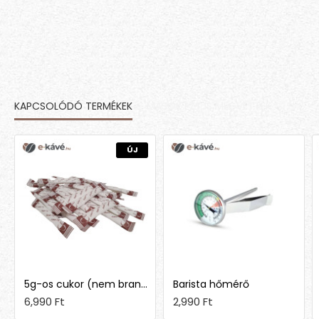
KAPCSOLÓDÓ TERMÉKEK
MÁSOK EZT IS MEGVETTÉK
ÚJ
5g-os cukor (nem brandingelt)
Barista hőmérő
6,990 Ft
2,990 Ft