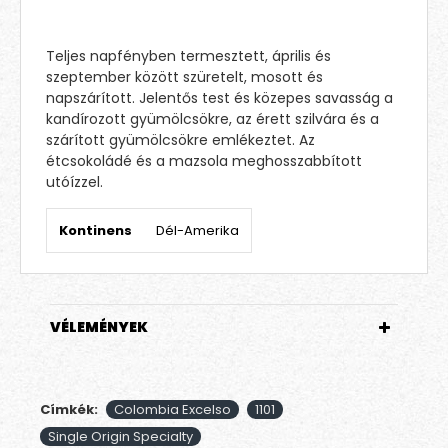
Teljes napfényben termesztett, április és
szeptember között szüretelt, mosott és
napszárított. Jelentős test és közepes savasság a
kandírozott gyümölcsökre, az érett szilvára és a
szárított gyümölcsökre emlékeztet. Az
étcsokoládé és a mazsola meghosszabbított
utóízzel.
Kontinens
Dél-Amerika
VÉLEMÉNYEK
Címkék:
Colombia Excelso
1101
Single Origin Specialty