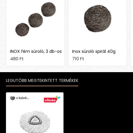
INOX fém súroló, 3 db-os
Inox súroló spirál 40g
480 Ft
710 Ft
LEGUTÓBB MEGTEKINTETT TERMÉKEK