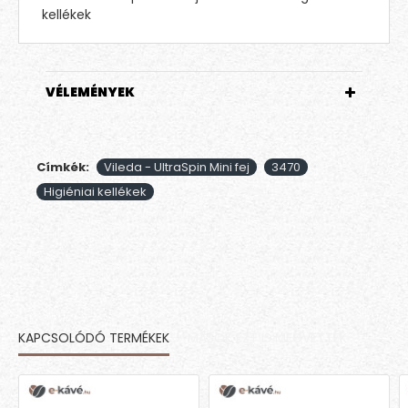
kellékek
VÉLEMÉNYEK
Címkék:
Vileda - UltraSpin Mini fej
3470
Higiéniai kellékek
KAPCSOLÓDÓ TERMÉKEK
MÁSOK EZT IS MEGVETTÉK