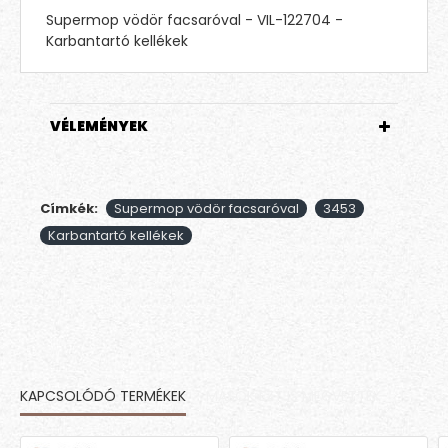
Supermop vödör facsaróval - VIL-122704 -
Karbantartó kellékek
VÉLEMÉNYEK
Címkék:
Supermop vödör facsaróval
3453
Karbantartó kellékek
KAPCSOLÓDÓ TERMÉKEK
MÁSOK EZT IS MEGVETTÉK