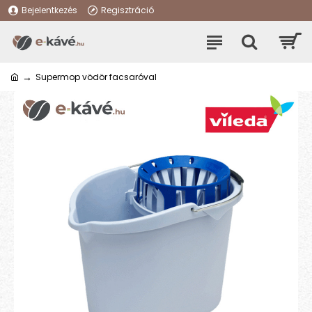
Bejelentkezés
Regisztráció
Supermop vödör facsaróval