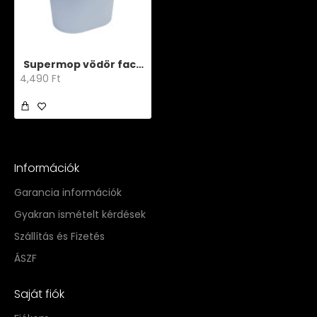
Supermop vödör facsaróval
4,490 Ft
Információk
Garancia információk
Gyakran ismételt kérdések
Szállítás és Fizetés
ÁSZF
Saját fiók