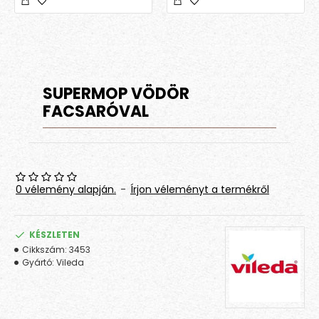
SUPERMOP VÖDÖR
FACSARÓVAL
0 vélemény alapján.
-
Írjon véleményt a termékről
KÉSZLETEN
Cikkszám:
3453
Gyártó:
Vileda