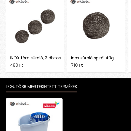
INOX fém súroló, 3 db-os
Inox súroló spirál 40g
480 Ft
710 Ft
LEGUTÓBB MEGTEKINTETT TERMÉKEK