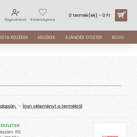
0 termék(ek) - 0 Ft
s
Regisztráció
Kívánságlista
ISTA KELLÉKEK
KELLÉKEK
AJÁNDÉK ÖTLETEK
BLOG
alapján.
-
Írjon véleményt a termékről
KÉSZLETEN
kkszám:
1112