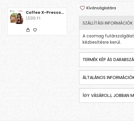
Kívánságlistára
Coffee X-Presso - Decaff (koffeinmentes)
Coffee X-Presso - Forte
1,599 Ft
650 Ft
SZÁLLÍTÁSI INFORMÁCIÓK
A csomag futárszolgála
kézbesítésre kerül.
TERMÉK KÉP ÁS DARABSZÁ
ÁLTALÁNOS INFORMÁCIÓ
ÍGY VÁSÁROLJ, JOBBAN M