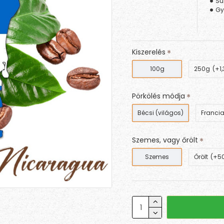
Sú
Gy
Kiszerelés
100g
250g
(+1,
Pörkölés módja
Bécsi (világos)
Francia
Szemes, vagy őrölt
Szemes
Őrölt
(+50