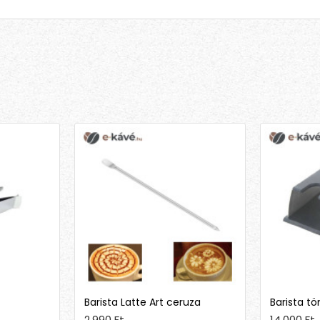
Barista Latte Art ceruza
Barista tö
2,990 Ft
14,000 Ft