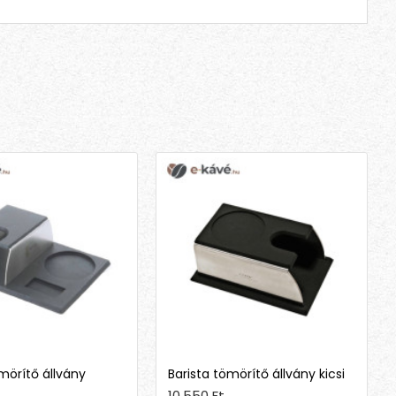
mörítő állvány
Barista tömörítő állvány kicsi
10,550 Ft