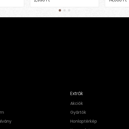
Extrák
Akciók
im
Gyártók
alvány
Honlaptérkép