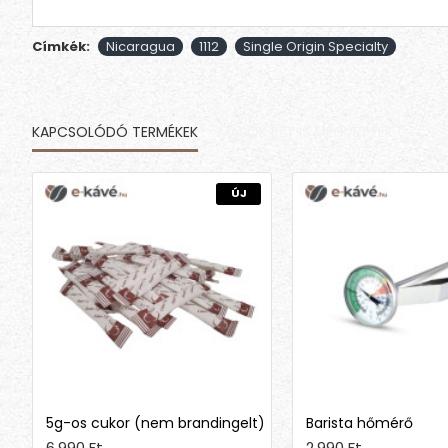
Címkék:
Nicaragua
1112
Single Origin Specialty
KAPCSOLÓDÓ TERMÉKEK
MÁSOK EZT IS MEGVETTÉK
ÚJ
5g-os cukor (nem brandingelt)
Barista hőmérő
6,990 Ft
2,990 Ft