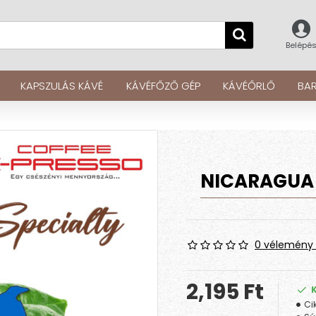
Belépé
KAPSZULÁS KÁVÉ
KÁVÉFŐZŐ GÉP
KÁVÉŐRLŐ
BAR
NICARAGUA
0 vélemény 
2,195 Ft
Ci