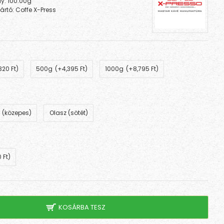
ly:
100.00g
ártó:
Coffe X-Press
320 Ft)
500g
(+4,395 Ft)
1000g
(+8,795 Ft)
 (közepes)
Olasz (sötét)
 Ft)
KOSÁRBA TESZ