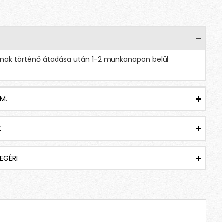
Coffee X-Presso - Gastronomia
Coffee X-Presso - Genovese
1,290 Ft
990 Ft
tnak történő átadása után 1-2 munkanapon belül
M.
K
EGÉRI