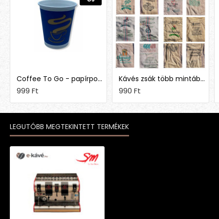
Coffee To Go - papírpohár 1,5 dl (50 db)
Kávés zsák több mintában
999 Ft
990 Ft
LEGUTÓBB MEGTEKINTETT TERMÉKEK