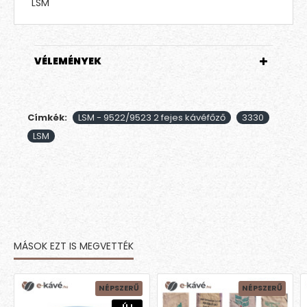
LSM
VÉLEMÉNYEK
Címkék:
LSM - 9522/9523 2 fejes kávéfőző
3330
LSM
MÁSOK EZT IS MEGVETTÉK
NÉPSZERŰ
NÉPSZERŰ
ÚJ