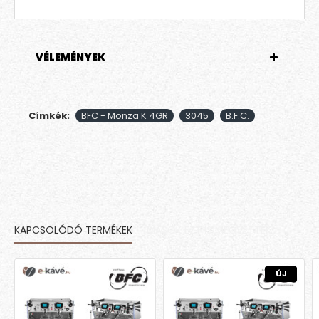
VÉLEMÉNYEK
Címkék:
BFC - Monza K 4GR
3045
B.F.C.
KAPCSOLÓDÓ TERMÉKEK
MÁSOK EZT IS MEGVETTÉK
ÚJ