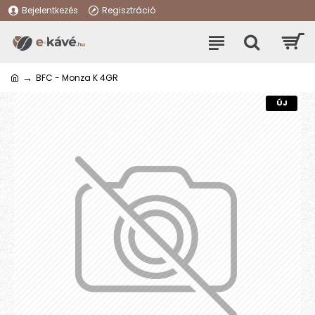
Bejelentkezés
Regisztráció
BFC - Monza K 4GR
ÚJ