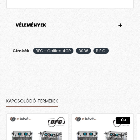
VÉLEMÉNYEK
Címkék:
BFC - Galileo 4GR
3036
B.F.C.
KAPCSOLÓDÓ TERMÉKEK
MÁSOK EZT IS MEGVETTÉK
ÚJ