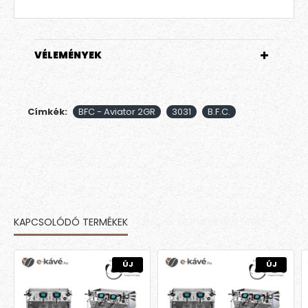
VÉLEMÉNYEK
Címkék:
BFC - Aviator 2GR
3031
B.F.C.
KAPCSOLÓDÓ TERMÉKEK
MÁSOK EZT IS MEGVETTÉK
ÚJ
ÚJ