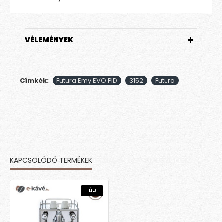
VÉLEMÉNYEK
Címkék:
Futura Emy EVO PID
3152
Futura
KAPCSOLÓDÓ TERMÉKEK
MÁSOK EZT IS MEGVETTÉK
ÚJ