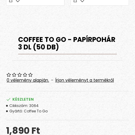
COFFEE TO GO - PAPÍRPOHÁR
3 DL (50 DB)
0 vélemény alapján.
-
Írjon véleményt a termékről
KÉSZLETEN
Cikkszám:
3064
Gyártó:
Coffee To Go
1,890 Ft