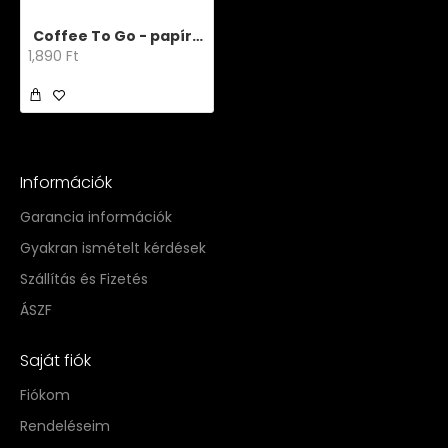
Coffee To Go - papírpohár 3 dl (50 db)
1,890 Ft
Információk
Garancia információk
Gyakran ismételt kérdések
Szállítás és Fizetés
ÁSZF
Saját fiók
Fiókom
Rendeléseim