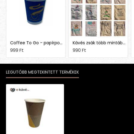
Coffee To Go - papírpohár 1,5 dl (50 db)
Kávés zsák több mintában
999 Ft
990 Ft
LEGUTÓBB MEGTEKINTETT TERMÉKEK