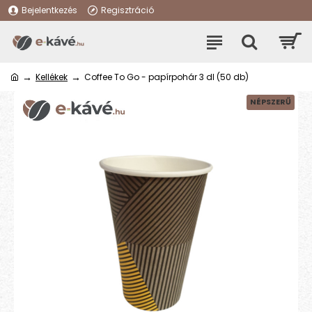
Bejelentkezés
Regisztráció
Kellékek
Coffee To Go - papírpohár 3 dl (50 db)
NÉPSZERŰ