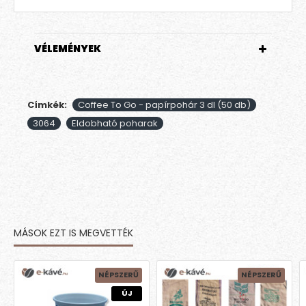
VÉLEMÉNYEK
Címkék:
Coffee To Go - papírpohár 3 dl (50 db)
3064
Eldobható poharak
MÁSOK EZT IS MEGVETTÉK
NÉPSZERŰ
NÉPSZERŰ
ÚJ