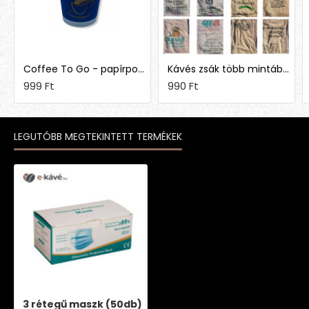
Coffee To Go - papírpohár 1,5 dl (50 db)
Kávés zsák több mintában
999 Ft
990 Ft
LEGUTÓBB MEGTEKINTETT TERMÉKEK
3 rétegű maszk (50db)