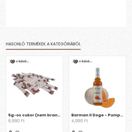
HASONLÓ TERMÉKEK A KATEGÓRIÁBÓL
5g-os cukor (nem brandingelt)
Barman Il Doge - Pumpkin Spice 0.7l
6,990 Ft
4,990 Ft