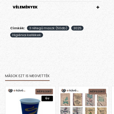
VÉLEMÉNYEK
Címkék:
3 rétegű maszk (50db)
3025
Higiéniai kellékek
MÁSOK EZT IS MEGVETTÉK
NÉPSZERŰ
NÉPSZERŰ
ÚJ