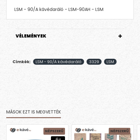
LSM - 90/A kávédaráló - LSM-90AH - LSM
VÉLEMÉNYEK
Címkék:
LSM - 90/A kávédaráló
3329
LSM
MÁSOK EZT IS MEGVETTÉK
NÉPSZERŰ
NÉPSZERŰ
ÚJ