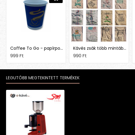
Coffee To Go - papírpohár 1,5 dl (50 db)
Kávés zsák több mintában
999 Ft
990 Ft
LEGUTÓBB MEGTEKINTETT TERMÉKEK