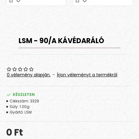
LSM - 90/A KÁVÉDARÁLÓ
0 vélemény alapján.
-
Írjon véleményt a termékről
KÉSZLETEN
Cikkszám:
3329
Súly:
1.00g
Gyártó:
LSM
0 Ft