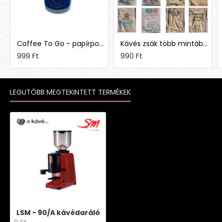
Coffee To Go - papírpohár 1,5 dl (50 db)
Kávés zsák több mintában
999 Ft
990 Ft
LEGUTÓBB MEGTEKINTETT TERMÉKEK
LSM - 90/A kávédaráló