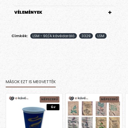
VÉLEMÉNYEK
Címkék:
LSM - 90/A kávédaráló
3329
LSM
MÁSOK EZT IS MEGVETTÉK
NÉPSZERŰ
NÉPSZERŰ
ÚJ