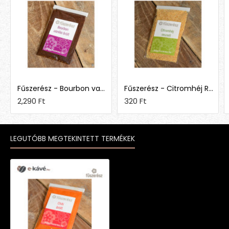
Fűszerész - Bourbon vanília őrölt
Fűszerész - Citromhéj Reszelt
2,290 Ft
320 Ft
LEGUTÓBB MEGTEKINTETT TERMÉKEK