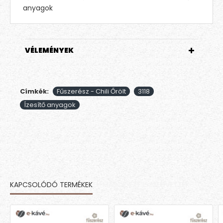
anyagok
VÉLEMÉNYEK
Címkék:
Fűszerész - Chili Őrölt
3118
Ízesítő anyagok
KAPCSOLÓDÓ TERMÉKEK
MÁSOK EZT IS MEGVETTÉK