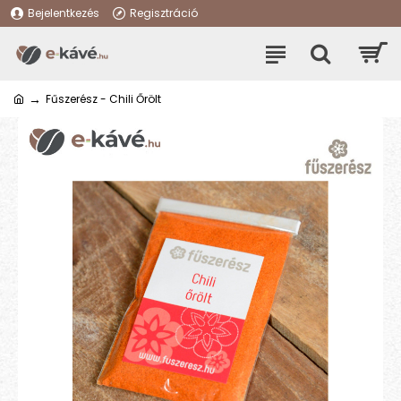
Bejelentkezés
Regisztráció
Fűszerész - Chili Őrölt