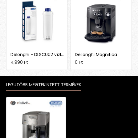
Delonghi - DLSC002 vízlágyító szűrő
DéLonghi Magnifica
4,990 Ft
0 Ft
LEGUTÓBB MEGTEKINTETT TERMÉKEK