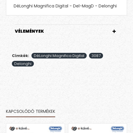
DéLonghi Magnifica Digital - Del-MagD - Delonghi
VÉLEMÉNYEK
Címkék:
DéLonghi Magnifica Digital
3087
Delonghi
KAPCSOLÓDÓ TERMÉKEK
MÁSOK EZT IS MEGVETTÉK