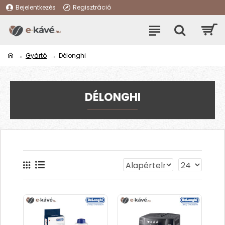
Bejelentkezés
Regisztráció
Gyártó
Délonghi
DÉLONGHI