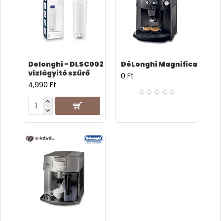
Delonghi - DLSC002
DéLonghi Magnifica
vízlágyító szűrő
0 Ft
4,990 Ft