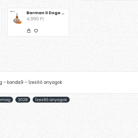
Barman Il Doge - Pumpkin Spice 0.7l
Barna kandiscukor pálca – lédig – hosszú – 100 db/csomag
4,990 Ft
19,503 Ft
g - kandis9 - Ízesítő anyagok
somag
3028
Ízesítő anyagok