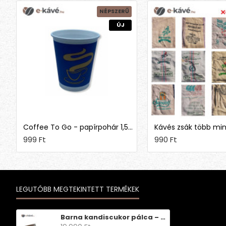
NÉPSZERŰ
ÚJ
Coffee To Go - papírpohár 1,5 dl (50 db)
Kávés zsák több mi
999 Ft
990 Ft
LEGUTÓBB MEGTEKINTETT TERMÉKEK
Barna kandiscukor pálca – lédig – rövid – 100 db/csomag