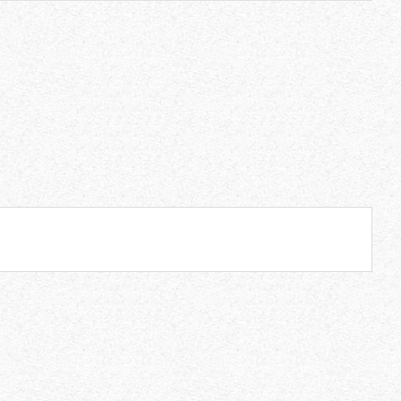
BARNA – HOSSZÚ – KARTONDOBOZBAN – 100 db/csomag (Egyesével csomagolt) kandispálca
BARNA – RÖVID – KARTONDOBOZBAN – 100 db/csomag (Egyesével csomagolt) kandispálca
22,990 Ft
22,990 Ft