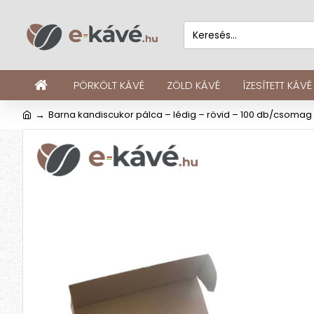
PÖRKÖLT KÁVÉ
ZÖLD KÁVÉ
ÍZESÍTETT KÁVÉ
Barna kandiscukor pálca – lédig – rövid – 100 db/csomag