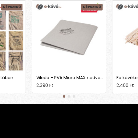
NÉPSZERŰ
NÉPSZERŰ
ntában
Vileda - PVA Micro MAX nedves törlő kendő
Fa kávéke
2,390 Ft
2,400 Ft