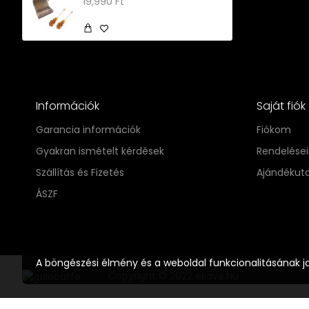
19,990 Ft
Információk
Saját fiók
Garancia információk
Fiókom
Gyakran ismételt kérdések
Rendelése
Szállítás és Fizetés
Ajándékut
ÁSZF
A böngészési élmény és a weboldal funkcionalitásának j
Copyright © 2022 ekave.hu