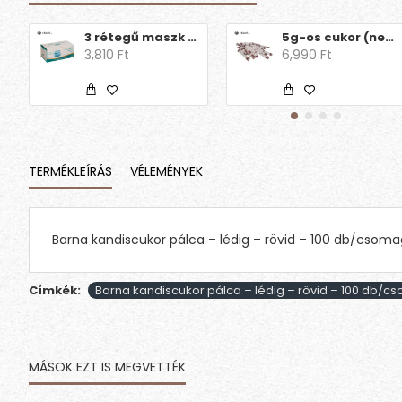
3 rétegű maszk (50db)
5g-os cukor (nem brandingelt)
3,810 Ft
6,990 Ft
TERMÉKLEÍRÁS
VÉLEMÉNYEK
Barna kandiscukor pálca – lédig – rövid – 100 db/csoma
Címkék:
Barna kandiscukor pálca – lédig – rövid – 100 db/c
MÁSOK EZT IS MEGVETTÉK