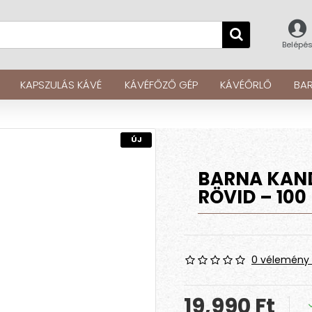
Belépé
KAPSZULÁS KÁVÉ
KÁVÉFŐZŐ GÉP
KÁVÉŐRLŐ
BAR
ÚJ
BARNA KAND
RÖVID – 10
0 vélemény 
19,990 Ft