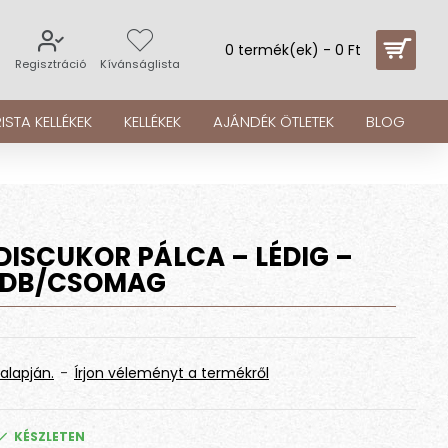
0 termék(ek) - 0 Ft
s
Regisztráció
Kívánságlista
ISTA KELLÉKEK
KELLÉKEK
AJÁNDÉK ÖTLETEK
BLOG
ISCUKOR PÁLCA – LÉDIG –
0 DB/CSOMAG
alapján.
-
Írjon véleményt a termékről
KÉSZLETEN