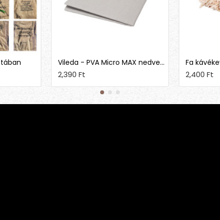
ntában
Vileda - PVA Micro MAX nedves törlő kendő
Fa kávéke
2,390 Ft
2,400 Ft