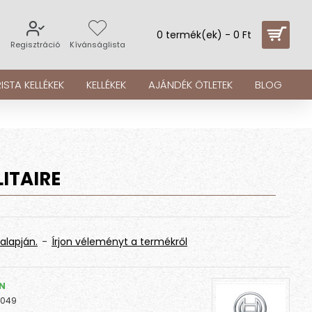
0 termék(ek) - 0 Ft
s
Regisztráció
Kívánságlista
ISTA KELLÉKEK
KELLÉKEK
AJÁNDÉK ÖTLETEK
BLOG
ITAIRE
alapján.
-
Írjon véleményt a termékről
EN
3049