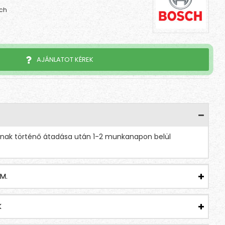
ch
AJÁNLATOT KÉREK
tnak történő átadása után 1-2 munkanapon belül
M.
K