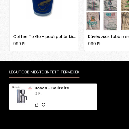
Coffee To Go - papírpohár 1,5 dl (50 db)
Kávés zsák több mi
999 Ft
990 Ft
LEGUTÓBB MEGTEKINTETT TERMÉKEK
Bosch - Solitaire
0 Ft