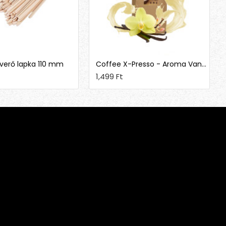
verő lapka 110 mm
Coffee X-Presso - Aroma Vanília
1,499 Ft