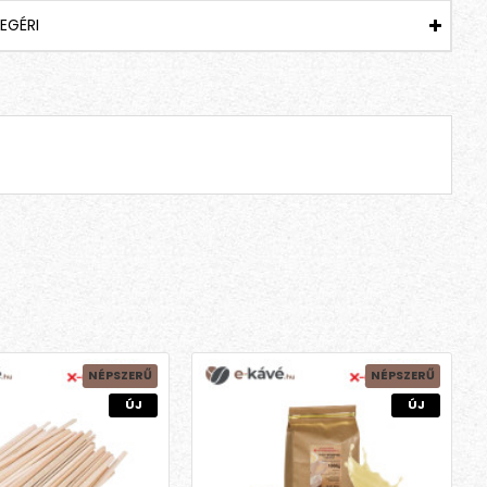
EGÉRI
NÉPSZERŰ
NÉPSZERŰ
ÚJ
ÚJ