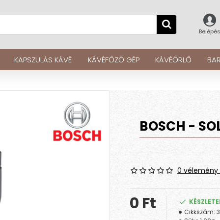
Belépé
KAPSZULÁS KÁVÉ
KÁVÉFŐZŐ GÉP
KÁVÉŐRLŐ
BAR
BOSCH - SOL
0 vélemény 
0 Ft
KÉSZLET
Cikkszám: