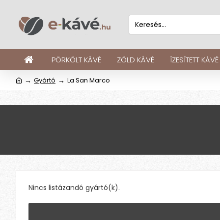
PÖRKÖLT KÁVÉ
ZÖLD KÁVÉ
ÍZESÍTETT KÁVÉ
Gyártó
La San Marco
Nincs listázandó gyártó(k).