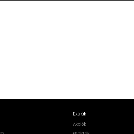
Extrák
Akciók
im
Gyártók