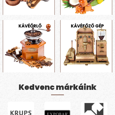
KÁVÉŐRLŐ
KÁVÉFŐZŐ GÉP
Kedvenc márkáink