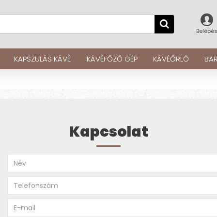
Belépé
KAPSZULÁS KÁVÉ
KÁVÉFŐZŐ GÉP
KÁVÉŐRLŐ
BAR
Kapcsolat