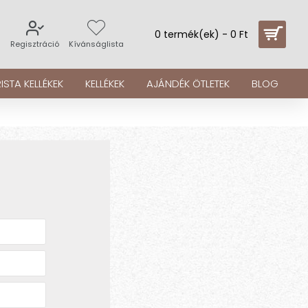
0 termék(ek) - 0 Ft
s
Regisztráció
Kívánságlista
ISTA KELLÉKEK
KELLÉKEK
AJÁNDÉK ÖTLETEK
BLOG