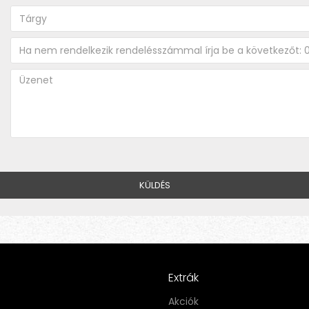
KÜLDÉS
Extrák
Akciók